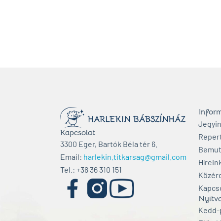
Infor
Jegyi
Kapcsolat
Reper
3300 Eger, Bartók Béla tér 6.
Bemut
Email:
harlekin.titkarsag@gmail.com
Hírein
Tel.: +36 36 310 151
Közér
Kapcs
Nyitva
Kedd-p