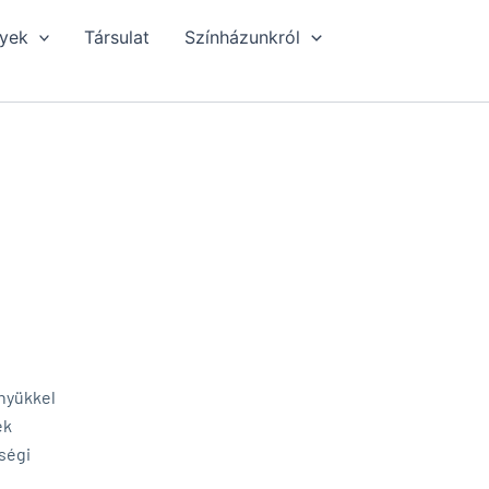
yek
Társulat
Színházunkról
ényükkel
ek
ségi