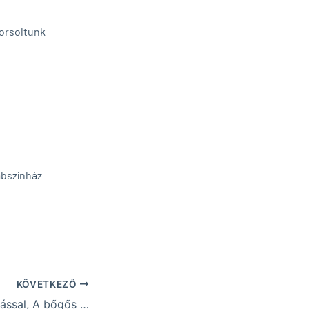
sorsoltunk
ábszínház
KÖVETKEZŐ
Interjú Veres Andrással, A bőgős fia és az ördögök (meg a malac) rendezőjével