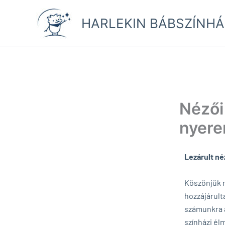
Skip
to
HARLEKIN BÁBSZÍNHÁ
content
Nézői
nyere
Lezárult né
Köszönjük m
hozzájárult
számunkra 
színházi é