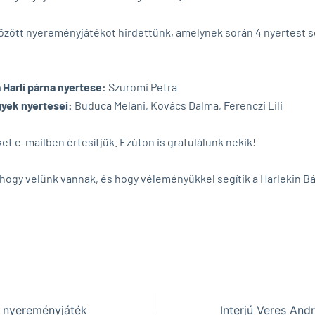
között nyereményjátékot hirdettünk, amelynek során 4 nyertest 
 Harli párna nyertese:
Szuromi Petra
yek nyertesei:
Buduca Melani, Kovács Dalma, Ferenczi Lili
et e-mailben értesítjük. Ezúton is gratulálunk nekik!
hogy velünk vannak, és hogy véleményükkel segítik a Harlekin B
s nyereményjáték