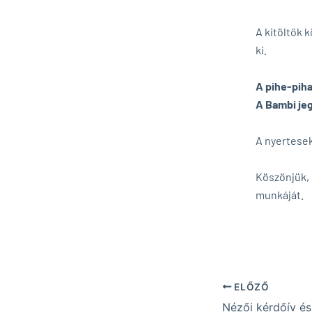
A kitöltők 
ki.
A pihe-piha
A Bambi jeg
A nyertesek
Köszönjük, 
munkáját.
ELŐZŐ
Nézői kérdőív é