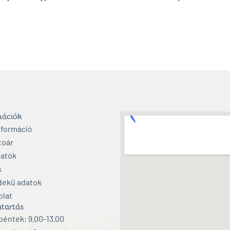
mációk
nformáció
toár
atók
k
dekű adatok
olat
tartás
éntek: 9.00-13.00