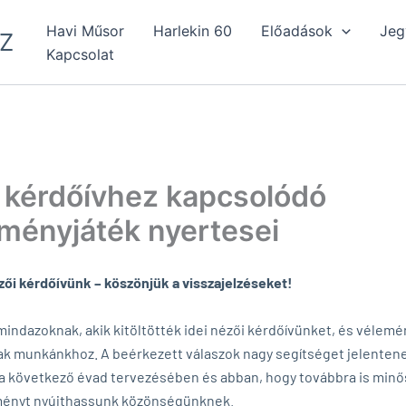
Havi Műsor
Harlekin 60
Előadások
Jeg
Z
Kapcsolat
 kérdőívhez kapcsolódó
ményjáték nyertesei
zői kérdőívünk – köszönjük a visszajelzéseket!
indazoknak, akik kitöltötték idei nézői kérdőívünket, és vélem
ak munkánkhoz. A beérkezett válaszok nagy segítséget jelenten
a következő évad tervezésében és abban, hogy továbbra is minő
lményt nyújthassunk közönségünknek.