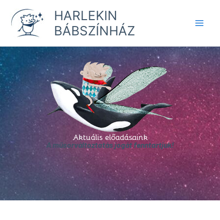
Skip
HARLEKIN
to
BÁBSZÍNHÁZ
content
Aktuális előadásaink
A műsorváltoztatás jogát fenntartjuk!