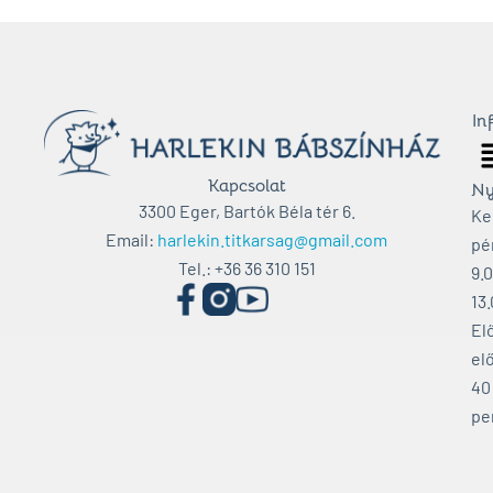
In
M
Kapcsolat
Ny
3300 Eger, Bartók Béla tér 6.
Ke
Email:
harlekin.titkarsag@gmail.com
pé
Tel.: +36 36 310 151
9.
13
El
elő
40
pe