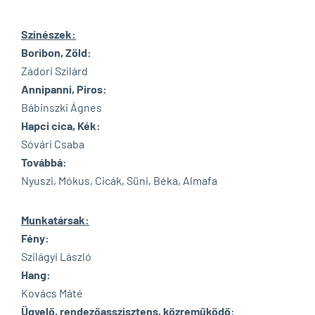
Színészek:
Boribon, Zöld:
Zádori Szilárd
Annipanni, Piros:
Bábinszki Ágnes
Hapci cica, Kék:
Sóvári Csaba
Továbbá:
Nyuszi, Mókus, Cicák, Süni, Béka, Almafa
Munkatársak:
Fény:
Szilágyi László
Hang:
Kovács Máté
Ügyelő, rendezőasszisztens, közreműködő: