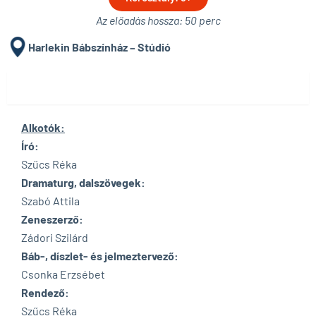
Az előadás hossza: 50 perc
Harlekin Bábszínház – Stúdió
Alkotók
Alkotók:
Író:
Szűcs Réka
Dramaturg, dalszövegek:
Szabó Attila
Zeneszerző:
Zádori Szilárd
Báb-, díszlet- és jelmeztervező:
Csonka Erzsébet
Rendező:
Szűcs Réka