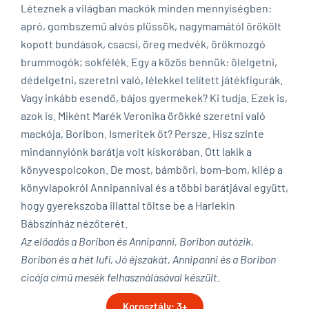
Léteznek a világban mackók minden mennyiségben:
apró, gombszemű alvós plüssök, nagymamától örökölt
kopott bundások, csacsi, öreg medvék, örökmozgó
brummogók; sokfélék. Egy a közös bennük: ölelgetni,
dédelgetni, szeretni való, lélekkel telített játékfigurák.
Vagy inkább esendő, bájos gyermekek? Ki tudja. Ezek is,
azok is. Miként Marék Veronika örökké szeretni való
mackója, Boribon. Ismeritek őt? Persze. Hisz szinte
mindannyiónk barátja volt kiskorában. Ott lakik a
könyvespolcokon. De most, bámböri, bom-bom, kilép a
könyvlapokról Annipannival és a többi barátjával együtt,
hogy gyerekszoba illattal töltse be a Harlekin
Bábszínház nézőterét.
Az előadás a Boribon és Annipanni, Boribon autózik,
Boribon és a hét lufi, Jó éjszakát, Annipanni és a Boribon
cicája című mesék felhasználásával készült.
Korosztály: 3+