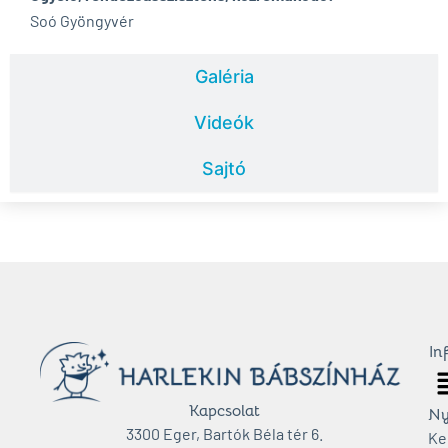
Soó Gyöngyvér
Galéria
Videók
Sajtó
In
M
Kapcsolat
Ny
3300 Eger, Bartók Béla tér 6.
Ke