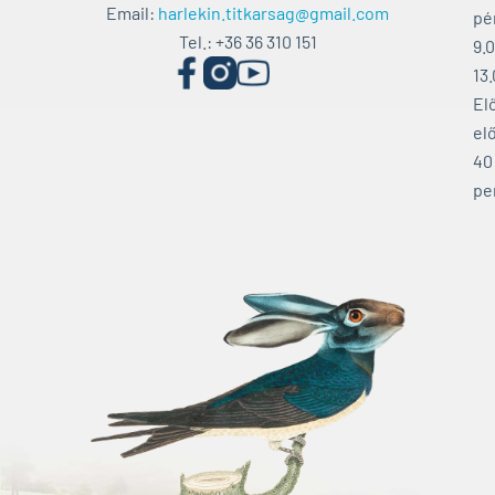
Email:
harlekin.titkarsag@gmail.com
pé
Tel.: +36 36 310 151
9.
13
El
elő
40
pe