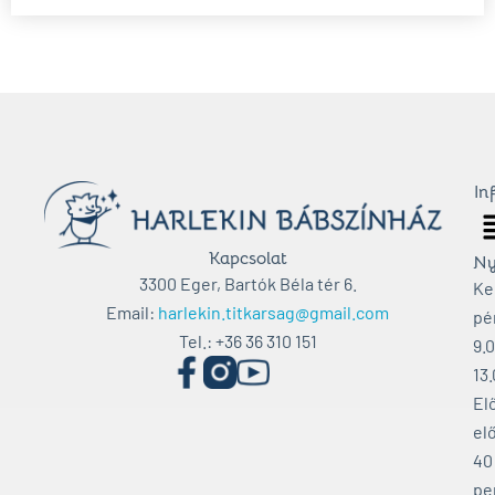
In
M
Kapcsolat
Ny
3300 Eger, Bartók Béla tér 6.
Ke
Email:
harlekin.titkarsag@gmail.com
pé
Tel.: +36 36 310 151
9.
13
El
elő
40
pe