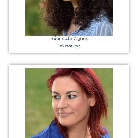
Bábinszki Ágnes
bábszínész