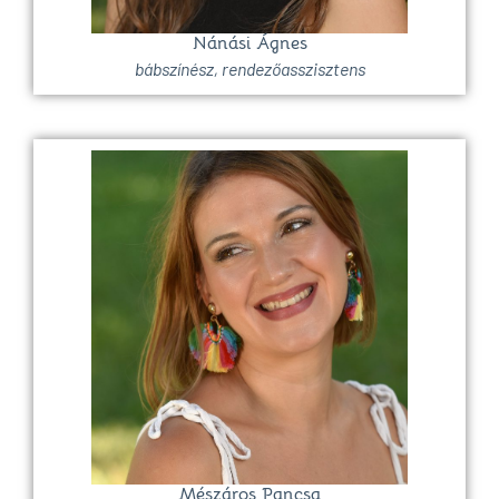
Nánási Ágnes
bábszínész, rendezőasszisztens
Mészáros Pancsa