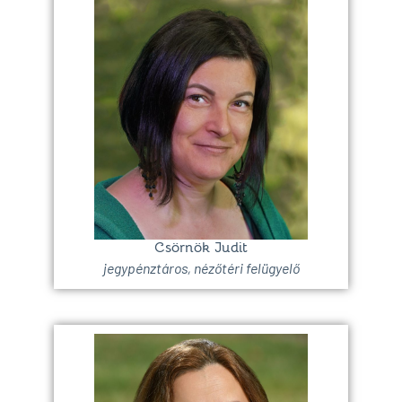
Csörnök Judit
jegypénztáros, nézőtéri felügyelő