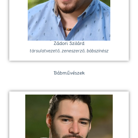
Zádori Szilárd
társulatvezető, zeneszerző, bábszínész
Bábművészek