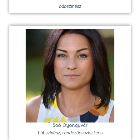
bábszínész
Soó Gyöngyvér
bábszínész, rendezőasszisztens