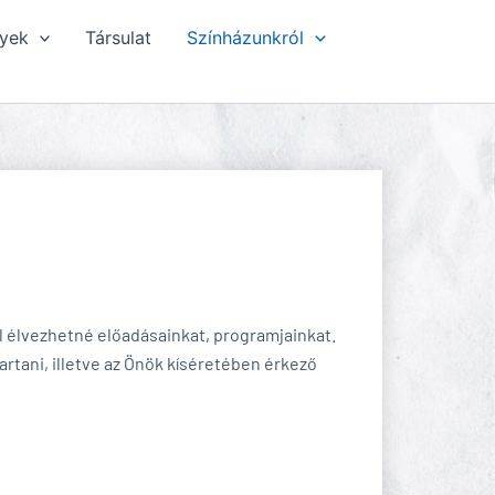
yek
Társulat
Színházunkról
l élvezhetné előadásainkat, programjainkat.
rtani, illetve az Önök kíséretében érkező