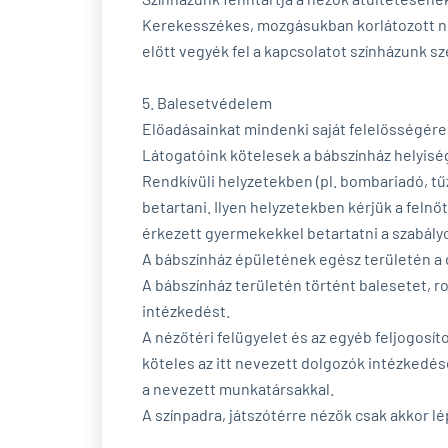
Kerekesszékes, mozgásukban korlátozott né
előtt vegyék fel a kapcsolatot színházunk sz
5. Balesetvédelem
Előadásainkat mindenki saját felelősségére 
Látogatóink kötelesek a bábszínház helyisé
Rendkívüli helyzetekben (pl. bombariadó, tűz
betartani. Ilyen helyzetekben kérjük a fel
érkezett gyermekekkel betartatni a szabály
A bábszínház épületének egész területén a d
A bábszínház területén történt balesetet, r
intézkedést.
A nézőtéri felügyelet és az egyéb feljogosít
köteles az itt nevezett dolgozók intézkedé
a nevezett munkatársakkal.
A színpadra, játszótérre nézők csak akkor l