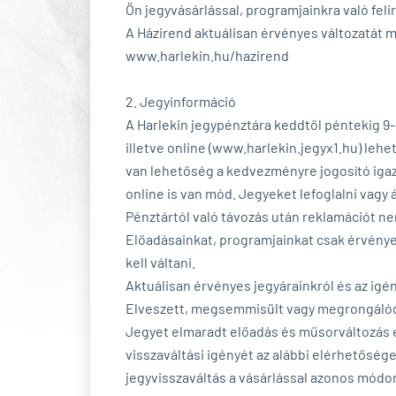
Ön jegyvásárlással, programjainkra való fel
A Házirend aktuálisan érvényes változatát m
www.harlekin.hu/hazirend
2. Jegyinformáció
A Harlekin jegypénztára keddtől péntekig 9-1
illetve online (www.harlekin.jegyx1.hu) leh
van lehetőség a kedvezményre jogosító igazo
online is van mód. Jegyeket lefoglalni vagy 
Pénztártól való távozás után reklamációt n
Előadásainkat, programjainkat csak érvényes
kell váltani.
Aktuálisan érvényes jegyárainkról és az ig
Elveszett, megsemmisült vagy megrongálódott
Jegyet elmaradt előadás és műsorváltozás es
visszaváltási igényét az alábbi elérhetősége
jegyvisszaváltás a vásárlással azonos módon 