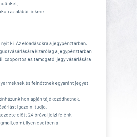
endünket.
kon az alábbi linken:
 nyit ki. Az előadásokra a jegypénztárban,
gus) vásárlására kizárólag a jegypénztárban
di, csoportos és támogatói jegy vásárlására
 gyermeknek és felnőttnek egyaránt jegyet
színházunk honlapján tájékozódhatnak.
árlást igazolni tudja.
zdete előtt 24 órával jelzi felénk
@gmail.com). Ilyen esetben a