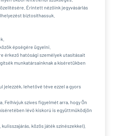
lítésére. Érintett nézőink jegyvásárlás
elhelyezést biztosíthassuk.
ek.
zközök épségére ügyelni.
nre érkező hatósági személyek utasításait
segítsék munkatársainknak a kíséretükben
 jelezzék, lehetővé téve ezzel a gyors
a. Felhívjuk szíves figyelmét arra, hogy Ön
 kíséretében lévő kiskorú is együttműködjön
kulisszajárás, közös játék színészekkel).