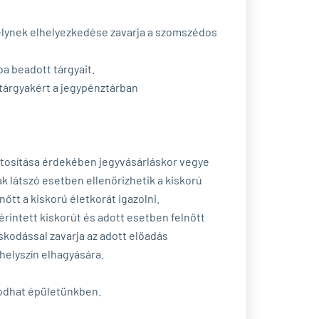
melynek elhelyezkedése zavarja a szomszédos
ba beadott tárgyait.
 tárgyakért a jegypénztárban
biztosítása érdekében jegyvásárláskor vegye
ak látszó esetben ellenőrizhetik a kiskorú
nőtt a kiskorú életkorát igazolni.
rintett kiskorút és adott esetben felnőtt
kodással zavarja az adott előadás
yhelyszín elhagyására.
zkodhat épületünkben.