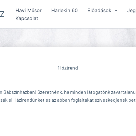
Havi Műsor
Harlekin 60
Előadások
Jeg
Z
Kapcsolat
Házirend
in Bábszínházban! Szeretnénk, ha minden látogatónk zavartalanu
ák el Házirendünket és az abban foglaltakat szíveskedjenek beta