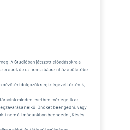
 meg. A Stúdióban játszott előadásokra a
 szerepel, de ez nem a bábszínház épületébe
a nézőtéri dolgozók segítségével történik.
atársaink minden esetben mérlegelik az
 megzavarása nélkül Önöket beengedni, vagy
senkit nem áll módunkban beengedni. Késés
milyen okból feltétlenül szükséges.