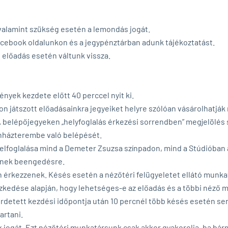
valamint szükség esetén a lemondás jogát.
cebook oldalunkon és a jegypénztárban adunk tájékoztatást.
 előadás esetén váltunk vissza.
nyek kezdete előtt 40 perccel nyit ki.
don játszott előadásainkra jegyeiket helyre szólóan vásárolhatják
A belépőjegyeken „helyfoglalás érkezési sorrendben” megjelölés
zínházterembe való belépését.
 elfoglalása mind a Demeter Zsuzsa színpadon, mind a Stúdióban 
ülnek beengedésre.
 érkezzenek. Késés esetén a nézőtéri felügyeletet ellátó munk
ezkedése alapján, hogy lehetséges-e az előadás és a többi néző
irdetett kezdési időpontja után 10 percnél több késés esetén 
artani.
 jogát. Ezt nézőtéri munkatársunk csak akkor gyakorolja, ha bár