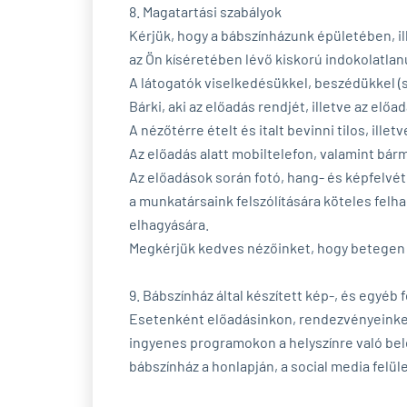
8. Magatartási szabályok
Kérjük, hogy a bábszínházunk épületében, il
az Ön kíséretében lévő kiskorú indokolatlanu
A látogatók viselkedésükkel, beszédükkel (
Bárki, aki az előadás rendjét, illetve az elő
A nézőtérre ételt és italt bevinni tilos, illetv
Az előadás alatt mobiltelefon, valamint bár
Az előadások során fotó, hang- és képfelvét
a munkatársaink felszólítására köteles felha
elhagyására.
Megkérjük kedves nézőinket, hogy betegen n
9. Bábszínház által készített kép-, és egyéb 
Esetenként előadásinkon, rendezvényeinken 
ingyenes programokon a helyszínre való belé
bábszínház a honlapján, a social media felüle