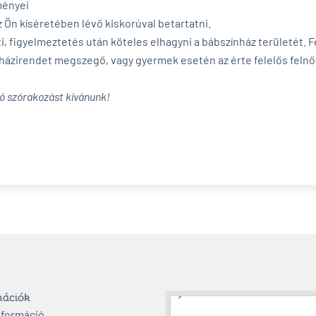
ményei
z Ön kíséretében lévő kiskorúval betartatni.
ti, figyelmeztetés után köteles elhagyni a bábszínház területét. F
ázirendet megszegő, vagy gyermek esetén az érte felelős felnőt
ó szórakozást kívánunk!
mációk
nformáció