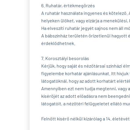
6. Ruhatár, értékmegőrzés
A ruhatár használata ingyenes és kötelező.
helyeken ülőket, vagy elzárja a menekülési,
Ha elveszíti ruhatár jegyét sajnos nem áll m
A bábszínház területén őrizetlenül hagyott 
érdeklődhetnek.
7. Korosztályi besorolás
Kérjük, hogy saját és nézőtársai színházi é
figyelembe korhatár ajánlásunkat. Itt hívjuk
látogatóknál, hogy az adott korhatárt elérték
Amennyiben ezt nem tudja megtenni, vagy az 
kísérőjét az adott előadásra nem beengedni
látogatóit, a nézőtéri felügyeletet ellátó mu
Felnőtt kísérő nélkül kizárólag a 14. életév