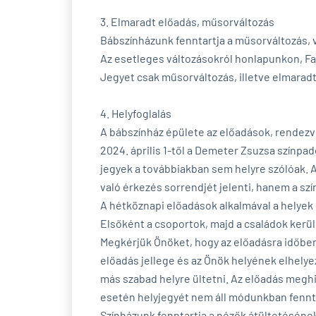
3. Elmaradt előadás, műsorváltozás
Bábszínházunk fenntartja a műsorváltozás, 
Az esetleges változásokról honlapunkon, Fa
Jegyet csak műsorváltozás, illetve elmaradt
4. Helyfoglalás
A bábszínház épülete az előadások, rendezvé
2024. április 1-től a Demeter Zsuzsa színpa
jegyek a továbbiakban sem helyre szólóak. 
való érkezés sorrendjét jelenti, hanem a s
A hétköznapi előadások alkalmával a helyek
Elsőként a csoportok, majd a családok ker
Megkérjük Önöket, hogy az előadásra időben
előadás jellege és az Önök helyének elhely
más szabad helyre ültetni. Az előadás megh
esetén helyjegyét nem áll módunkban fennt
Színházunk fenntartja a nézők átültetésének