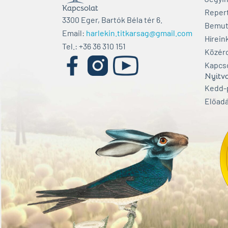
Kapcsolat
Reper
3300 Eger, Bartók Béla tér 6.
Bemut
Email:
harlekin.titkarsag@gmail.com
Hírein
Tel.: +36 36 310 151
Közér
Kapcs
Nyitva
Kedd-p
Előadá