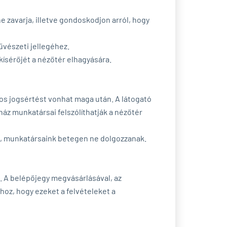
e zavarja, illetve gondoskodjon arról, hogy
vészeti jellegéhez.
 kísérőjét a nézőtér elhagyására.
dos jogsértést vonhat maga után. A látogató
ház munkatársai felszólíthatják a nézőtér
nk, munkatársaink betegen ne dolgozzanak.
. A belépőjegy megvásárlásával, az
hoz, hogy ezeket a felvételeket a