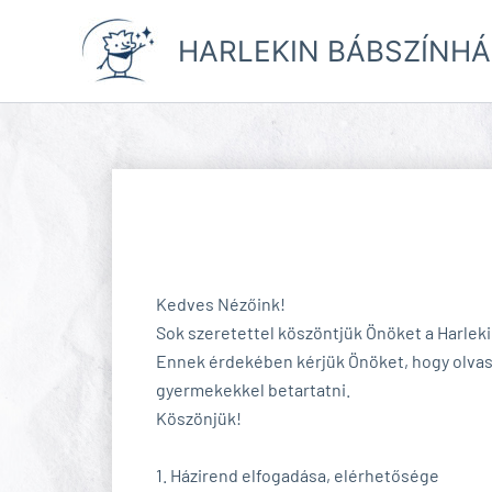
Skip
to
HARLEKIN BÁBSZÍNHÁ
content
Kedves Nézőink!
Sok szeretettel köszöntjük Önöket a Harlek
Ennek érdekében kérjük Önöket, hogy olvass
gyermekekkel betartatni.
Köszönjük!
1. Házirend elfogadása, elérhetősége