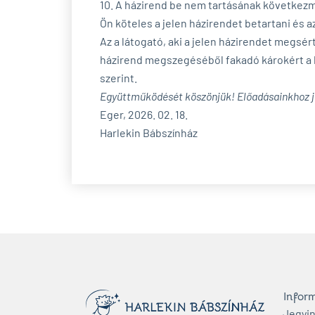
10. A házirend be nem tartásának következ
Ön köteles a jelen házirendet betartani és a
Az a látogató, aki a jelen házirendet megsér
házirend megszegéséből fakadó károkért a h
szerint.
Együttműködését köszönjük! Előadásainkhoz j
Eger, 2026. 02. 18.
Harlekin Bábszínház
Infor
Jegyi