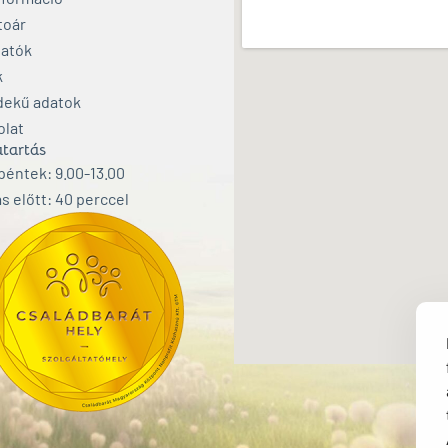
toár
atók
k
dekű adatok
olat
tartás
éntek: 9.00-13.00
s előtt: 40 perccel