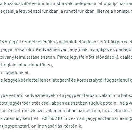
iratkozással, illetve épületünkbe való belépéssel elfogadja házir
egtalálja jegypénztárunkban, a ruhatárunkban, illetve a honlapun
3 óráig áll rendelkezésükre, valamint előadások előtt 40 perccel
et jegyet vásárolni. Kedvezményes jegy (diák, nyugdíjas és pedagó
lvány felmutatása esetén. Páros jegy (felnőtt előadások), csalá
átfoglalni nincs lehetőség.
em fogadunk el.
 jeggyel/bérlettel lehet látogatni és korosztálytól függetlenül
énybe vehető kedvezményekről a jegypénztárban, valamint a báb
 jegyét/bérletét csak abban az esetben tudjuk pótolni, ha a vás
etén váltunk vissza, valamint abban az esetben, ha az előadás ke
k valamelyikén (tel.: +36 36 310 151; e-mail: jegypenztar.harlekin
(jegypénztári, online vásárlás) történik.