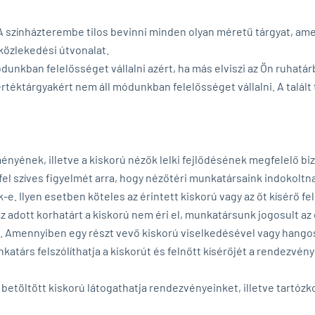
 A színházterembe tilos bevinni minden olyan méretű tárgyat, a
 közlekedési útvonalat.
ódunkban felelősséget vállalni azért, ha más elviszi az Ön ruhatár
értéktárgyakért nem áll módunkban felelősséget vállalni. A talált
lményének, illetve a kiskorú nézők lelki fejlődésének megfelelő 
 fel szíves figyelmét arra, hogy nézőtéri munkatársaink indokoltn
-e. Ilyen esetben köteles az érintett kiskorú vagy az őt kísérő fel
adott korhatárt a kiskorú nem éri el, munkatársunk jogosult az é
. Amennyiben egy részt vevő kiskorú viselkedésével vagy hangos
nkatárs felszólíthatja a kiskorút és felnőtt kísérőjét a rendezvén
ét betöltött kiskorú látogathatja rendezvényeinket, illetve tartó