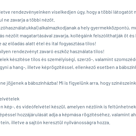
letve rendezvényeinken viselkedjen úgy, hogy a többi látogatót n
l ne zavarja a többi nézőt.
szóhasználatukkal) alkalmazkodjanak a hely gyermekközpontú, mű
adás nézőit magatartásával zavarja, kollégáink felszólíthatják őt és
e az előadás alatt étel és ital fogyasztása tilos!
milyen rendezvényt zavaró eszköz használata tilos!
elek készítése tilos és személyiségi, szerző-, valamint szomszé
gyni a hang-, illetve képrögzítéssel, ellenkező esetben a bábszín
e jöjjenek a bábszínházba! Mi is figyelünk arra, hogy színészei
felvételek
kép-, és videófelvétel készül, amelyen nézőink is feltűnhetnek
péssel hozzájárulását adja a képmása rögzítéséhez, valamint ah
tein, illetve a sajtón keresztül nyilvánosságra hozza.