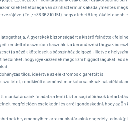
zőinknek lehetősége van színháztermünk akadálymentes megköze
ervezőjével (Tel.: +36 36 310 151), hogy a lehető legtökéletesebb 
látogathatja. A gyerekek biztonságáért a kísérő felnőttek feleln
geit rendeltetésszerűen használni, a berendezési tárgyak és es
eset) a nézők kötelesek a bábszínház dolgozói, illetve a helyszí
nőtt nézőinket, hogy igyekezzenek megőrizni higgadtságukat, és 
okat.
ohányzás tilos, ideértve az elektromos cigarettát is.
osszullétet, rendkívüli eseményt munkatársainknak haladéktalanul
ott munkatársaink feladata a fenti biztonsági előírások betartatás
seinek megfelelően cselekedni és arról gondoskodni, hogy az Ön
éphetnek be, amennyiben arra munkatársaink engedélyt adnak (pl. 