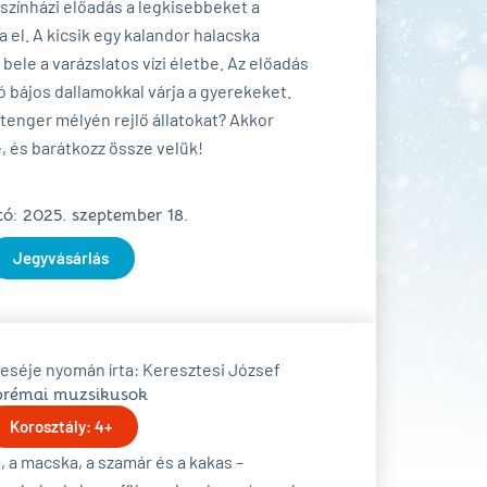
zínházi előadás a legkisebbeket a
a el. A kicsik egy kalandor halacska
ele a varázslatos vízi életbe. Az előadás
bájos dallamokkal várja a gyerekeket.
enger mélyén rejlő állatokat? Akkor
e, és barátkozz össze velük!
ó: 2025. szeptember 18.
Jegyvásárlás
eséje nyomán írta: Keresztesi József
brémai muzsikusok
Korosztály: 4+
a, a macska, a szamár és a kakas –