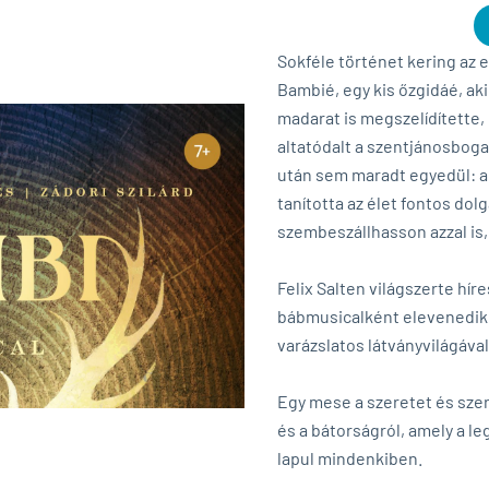
Sokféle történet kering az
Bambié, egy kis őzgidáé, ak
madarat is megszelídítette,
altatódalt a szentjánosbog
után sem maradt egyedül: a
tanította az élet fontos do
szembeszállhasson azzal is,
Felix Salten világszerte hí
bábmusicalként elevenedik
varázslatos látványvilágával
Egy mese a szeretet és szer
és a bátorságról, amely a l
lapul mindenkiben.