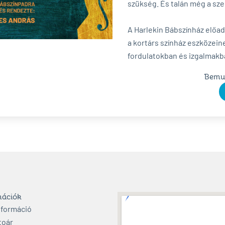
szükség. És talán még a sze
A Harlekin Bábszínház előa
a kortárs színház eszközein
fordulatokban és izgalmak
Bemut
mációk
nformáció
toár