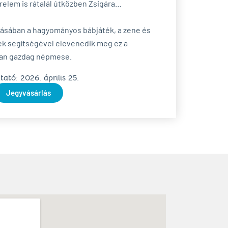
relem is rátalál útközben Zsigára…
dásában a hagyományos bábjáték, a zene és
ek segítségével elevenedik meg ez a
ban gazdag népmese.
ató: 2026. április 25.
Jegyvásárlás