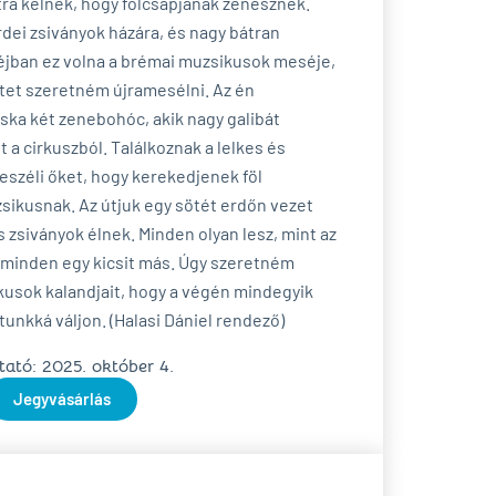
útra kelnek, hogy fölcsapjanak zenésznek.
dei zsiványok házára, és nagy bátran
héjban ez volna a brémai muzsikusok meséje,
etet szeretném újramesélni. Az én
ka két zenebohóc, akik nagy galibát
 a cirkuszból. Találkoznak a lelkes és
beszéli őket, hogy kerekedjenek föl
sikusnak. Az útjuk egy sötét erdőn vezet
 zsiványok élnek. Minden olyan lesz, mint az
minden egy kicsit más. Úgy szeretném
kusok kalandjait, hogy a végén mindegyik
átunkká váljon. (Halasi Dániel rendező)
ató: 2025. október 4.
Jegyvásárlás