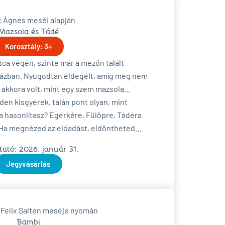
t Ágnes meséi alapján
Mazsola és Tádé
Korosztály: 3+
tca végén, szinte már a mezőn talált
házban. Nyugodtan éldegélt, amíg meg nem
c, akkora volt, mint egy szem mazsola…
den kisgyerek, talán pont olyan, mint
 hasonlítasz? Egérkére, Fülöpre, Tádéra
? Ha megnézed az előadást, eldöntheted…
ató: 2026. január 31.
Jegyvásárlás
Felix Salten meséje nyomán
Bambi