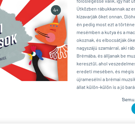
fölöslegessé válik, így hát 
Útközben rábukkannak az er
kizavarják őket onnan. Dió
én pedig most ezt a történ
mesémben a kutya és a macs
okoznak, és elbocsátják őket
nagyszájú szamárral, aki rá
Brémába, és álljanak be muz
keresztül, ahol veszedelmes
eredeti mesében, és mégis 
újramesélni a brémai muzsi
állat külön-külön is a jó bar
Bemut