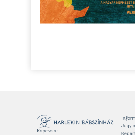
Infor
Jegyi
Kapcsolat
Reper