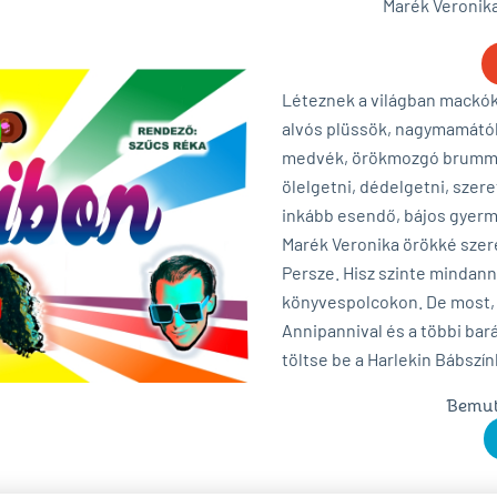
Marék Veronika
Léteznek a világban mack
alvós plüssök, nagymamától
medvék, örökmozgó brummog
ölelgetni, dédelgetni, szeret
inkább esendő, bájos gyermek
Marék Veronika örökké szere
Persze. Hisz szinte mindanny
könyvespolcokon. De most, 
Annipannival és a többi bará
töltse be a Harlekin Bábszí
Bemuta