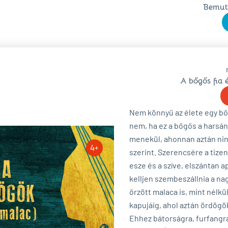
Bemuta
A bőgős fia 
Nem könnyű az élete egy bő
nem, ha ez a bőgős a harsány
menekül, ahonnan aztán nin
szerint. Szerencsére a tize
esze és a szíve, elszántan a
kelljen szembeszállnia a nag
őrzött malaca is, mint nélkül
kapujáig, ahol aztán ördög
Ehhez bátorságra, furfangr