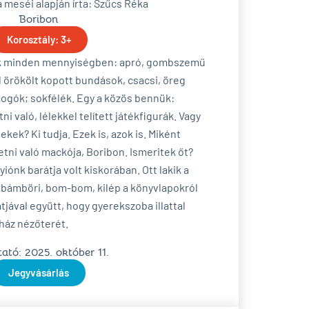
 meséi alapján írta: Szűcs Réka
Boribon
Korosztály: 3+
ók minden mennyiségben: apró, gombszemű
 örökölt kopott bundások, csacsi, öreg
ók; sokfélék. Egy a közös bennük:
ni való, lélekkel telített játékfigurák. Vagy
ek? Ki tudja. Ezek is, azok is. Miként
tni való mackója, Boribon. Ismeritek őt?
iónk barátja volt kiskorában. Ott lakik a
bámböri, bom-bom, kilép a könyvlapokról
tjával együtt, hogy gyerekszoba illattal
nház nézőterét.
tó: 2025. október 11.
Jegyvásárlás