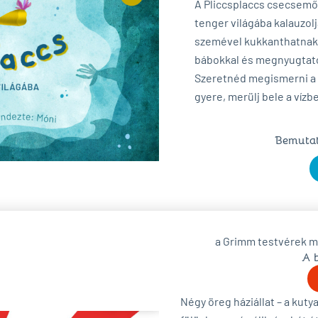
A Pliccsplaccs csecsemős
tenger világába kalauzolj
szemével kukkanthatnak b
bábokkal és megnyugtató 
Szeretnéd megismerni a t
gyere, merülj bele a vízb
Bemutat
a Grimm testvérek m
A 
Négy öreg háziállat – a kuty