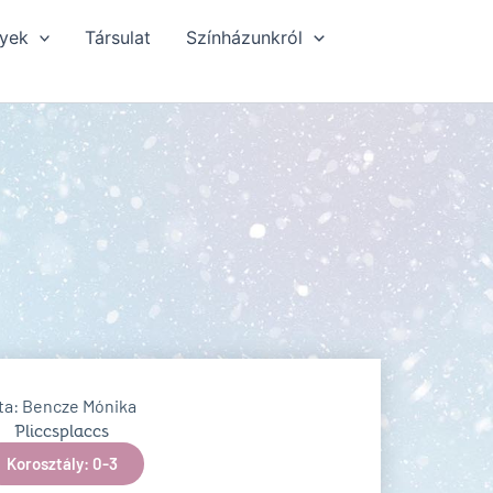
yek
Társulat
Színházunkról
rta: Bencze Mónika
Pliccsplaccs
Korosztály: 0-3