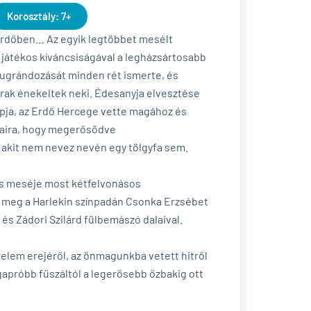
Korosztály: 7+
 erdőben… Az egyik legtöbbet mesélt
i játékos kíváncsiságával a legházsártosabb
 ugrándozását minden rét ismerte, és
arak énekeltek neki. Édesanyja elvesztése
pja, az Erdő Hercege vette magához és
lgaira, hogy megerősödve
 akit nem nevez nevén egy tölgyfa sem.
res meséje most kétfelvonásos
 meg a Harlekin színpadán Csonka Erzsébet
 és Zádori Szilárd fülbemászó dalaival.
elem erejéről, az önmagunkba vetett hitről
egapróbb fűszáltól a legerősebb őzbakig ott