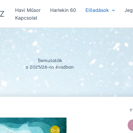
Havi Műsor
Harlekin 60
Előadások
Jeg
Z
Kapcsolat
Bemutatók
a 2025/26-os évadban
í