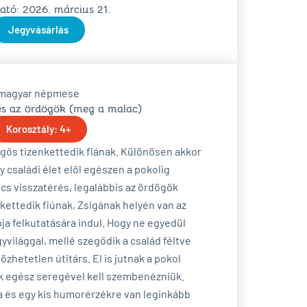
tó: 2026. március 21.
Jegyvásárlás
magyar népmese
és az ördögök (meg a malac)
Korosztály: 4+
gős tizenkettedik fiának. Különösen akkor
 családi élet elől egészen a pokolig
cs visszatérés, legalábbis az ördögök
nkettedik fiúnak, Zsigának helyén van az
pja felkutatására indul. Hogy ne egyedül
yvilággal, mellé szegődik a család féltve
özhetetlen útitárs. El is jutnak a pokol
ök egész seregével kell szembenézniük.
a és egy kis humorérzékre van leginkább