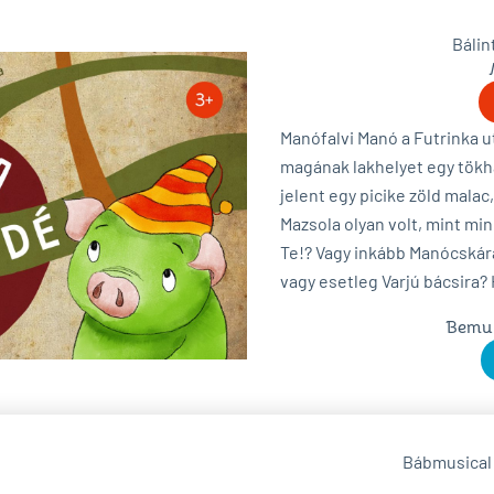
Bálin
Manófalvi Manó a Futrinka u
magának lakhelyet egy tök
jelent egy picike zöld mala
Mazsola olyan volt, mint min
Te!?
Vagy inkább Manócskára
vagy esetleg Varjú bácsira
Bemut
Bábmusical 