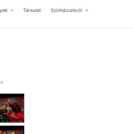
yek
Társulat
Színházunkról
es