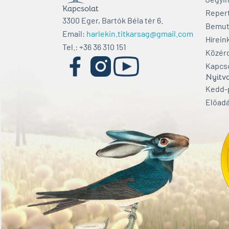
Kapcsolat
Reper
3300 Eger, Bartók Béla tér 6.
Bemut
Email:
harlekin.titkarsag@gmail.com
Hírein
Tel.: +36 36 310 151
Közér
Kapcs
Nyitva
Kedd-p
Előadá