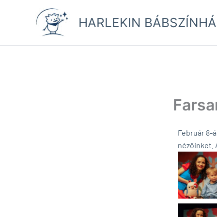
Skip
to
HARLEKIN BÁBSZÍNHÁ
content
Farsa
Február 8-á
nézőinket. 