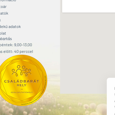
toár
atók
k
dekű adatok
olat
tartás
éntek: 9.00-13.00
s előtt: 40 perccel