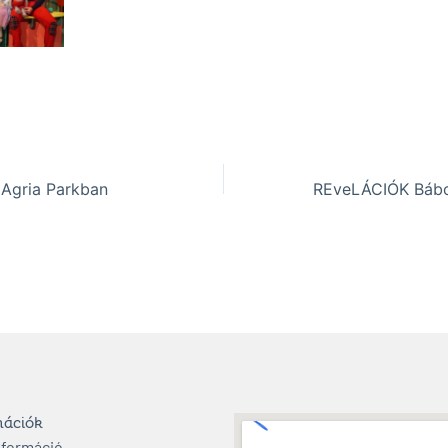
 Agria Parkban
mációk
nformáció