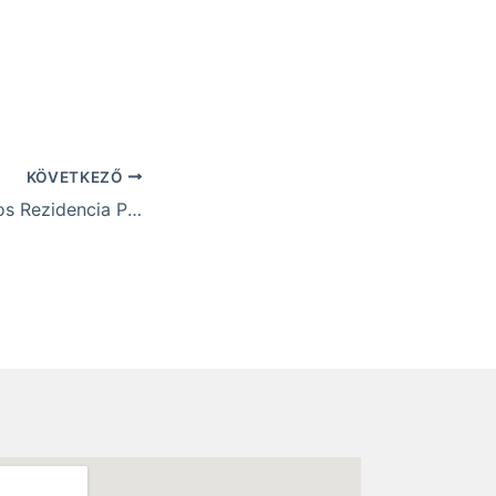
KÖVETKEZŐ
REveLÁCIÓK Bábos Rezidencia Program