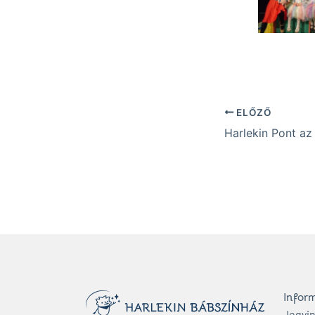
ELŐZŐ
Harlekin Pont az
Infor
Jegyi