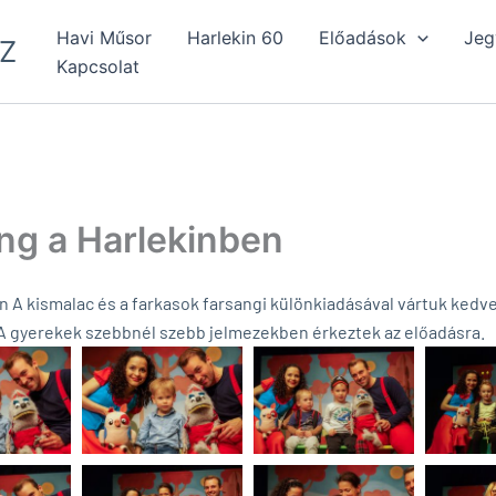
Havi Műsor
Harlekin 60
Előadások
Jeg
Z
Kapcsolat
ng a Harlekinben
n A kismalac és a farkasok farsangi különkiadásával vártuk kedv
A gyerekek szebbnél szebb jelmezekben érkeztek az előadásra.