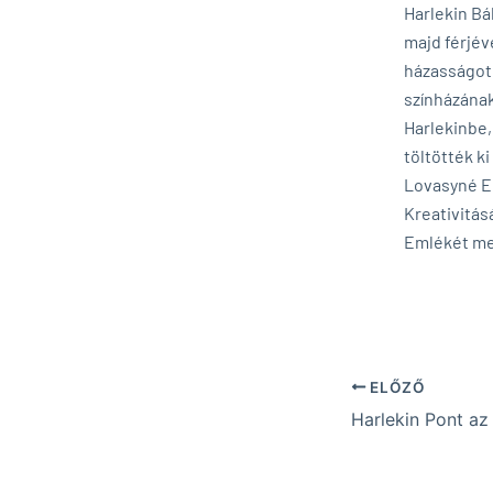
Harlekin Bá
majd férjév
házasságot)
színházának
Harlekinbe,
töltötték ki
Lovasyné Er
Kreativitás
Emlékét me
A Ha
ELŐZŐ
Harlekin Pont az