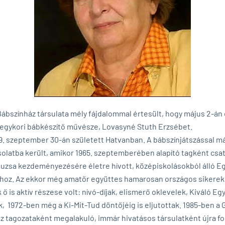
Bábszínház társulata mély fájdalommal értesült, hogy május 2-án 
 egykori bábkészítő művésze, Lovasyné Stuth Erzsébet.
9. szeptember 30-án született Hatvanban. A bábszínjátszással m
olatba került, amikor 1965. szeptemberében alapító tagként csat
zsa kezdeményezésére életre hívott, középiskolásokból álló Eg
oz. Az ekkor még amatőr együttes hamarosan országos sikereket
ő is aktív részese volt: nívó-díjak, elismerő oklevelek, Kiváló Eg
, 1972-ben még a Ki-Mit-Tud döntőjéig is eljutottak. 1985-ben a 
z tagozataként megalakuló, immár hivatásos társulatként újra f