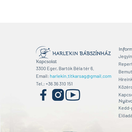
Infor
Jegyi
Kapcsolat
Reper
3300 Eger, Bartók Béla tér 6.
Bemut
Email:
harlekin.titkarsag@gmail.com
Hírein
Tel.: +36 36 310 151
Közér
Kapcs
Nyitva
Kedd-p
Előadá