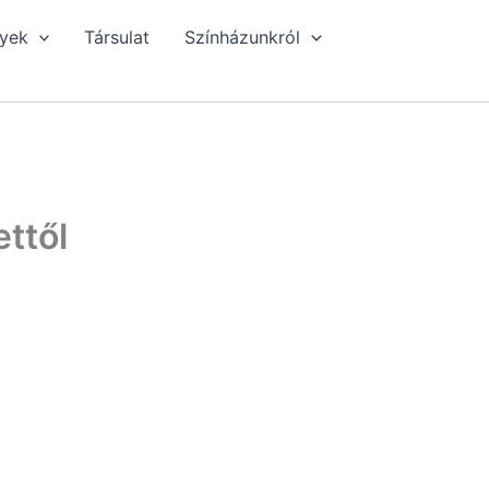
yek
Társulat
Színházunkról
ttől