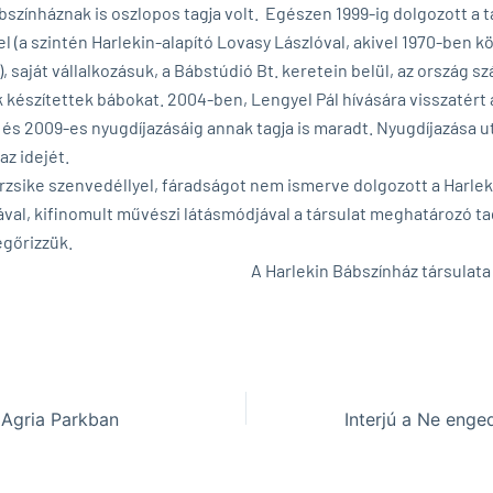
bszínháznak is oszlopos tagja volt. Egészen 1999-ig dolgozott a t
el (a szintén Harlekin-alapító Lovasy Lászlóval, akivel 1970-ben k
, saját vállalkozásuk, a Bábstúdió Bt. keretein belül, az ország s
 készítettek bábokat. 2004-ben, Lengyel Pál hívására visszatért 
 és 2009-es nyugdíjazásáig annak tagja is maradt. Nyugdíjazása u
 az idejét.
zsike szenvedéllyel, fáradságot nem ismerve dolgozott a Harlek
ával, kifinomult művészi látásmódjával a társulat meghatározó tag
gőrizzük.
rlekin Bábszínház társulata
 Agria Parkban