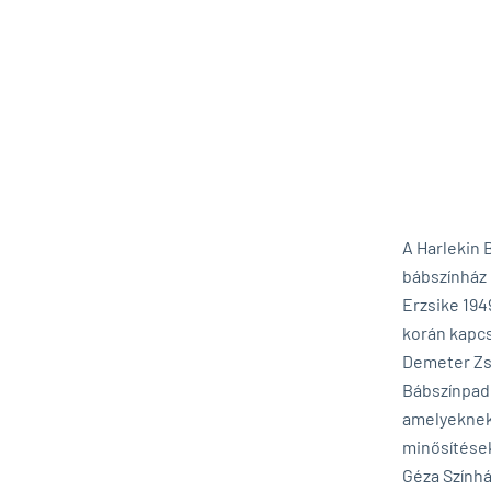
A Harlekin 
bábszínház
Erzsike 194
korán kapcs
Demeter Zsu
Bábszínpadh
amelyeknek 
minősítések
Géza Színhá