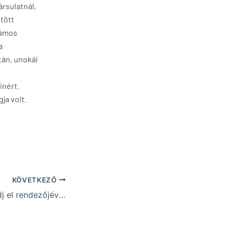
ársulatnál,
ötött
zámos
a
tán, unokái
inért.
ja volt.
KÖVETKEZŐ
Interjú a Ne engedj el rendezőjével, Fodor Orsolyával