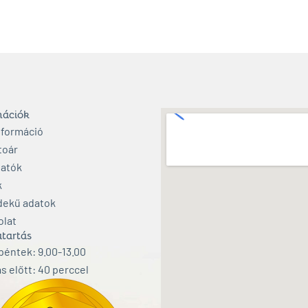
mációk
nformáció
toár
atók
k
dekű adatok
olat
tartás
éntek: 9.00-13.00
s előtt: 40 perccel