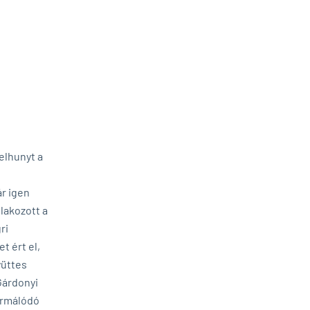
elhunyt a
ár igen
lakozott a
ri
 ért el,
yüttes
Gárdonyi
ormálódó