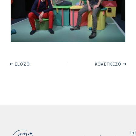
ELŐZŐ
KÖVETKEZŐ
In