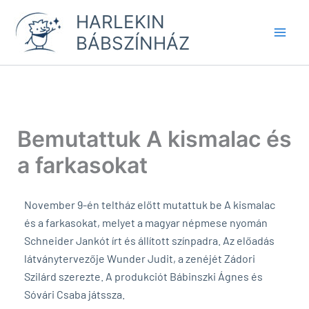
Skip
HARLEKIN
to
BÁBSZÍNHÁZ
content
Bemutattuk A kismalac és
a farkasokat
November 9-én teltház előtt mutattuk be A kismalac
és a farkasokat, melyet a magyar népmese nyomán
Schneider Jankót írt és állított színpadra. Az előadás
látványtervezője Wunder Judit, a zenéjét Zádori
Szilárd szerezte. A produkciót Bábinszki Ágnes és
Sóvári Csaba játssza.