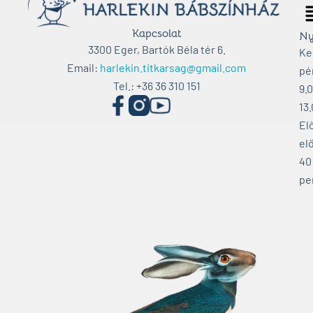
M
Kapcsolat
Ny
3300 Eger, Bartók Béla tér 6.
Ke
Email:
harlekin.titkarsag@gmail.com
pé
Tel.: +36 36 310 151
9.
13
El
elő
40
pe